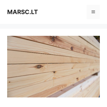
Pereiti
prie
MARSC.LT
Meniu
turinio