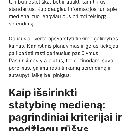
turi būti estetiška, bet ir atitikti tam tikrus
standartus. Kuo daugiau informacijos turi apie
medieną, tuo lengviau bus priimti teisingą
sprendimą.
Galiausiai, verta apsvarstyti tiekimo galimybes ir
kainas. Išankstinis planavimas ir geras tiekėjas
gali padėti rasti geriausius pasiūlymus.
Pasirinkimas yra platus, todėl žinodami savo
poreikius, galima rasti tinkamą sprendimą ir
sutaupyti laiką bei pinigus.
Kaip išsirinkti
statybinę medieną:
pagrindiniai kriterijai ir
medžiagų rūšys