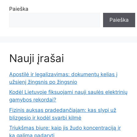
Paieška
Paieška
Nauji įrašai
Apostilė ir legalizavimas: dokumentų kelias į
užsienį žingsnis po žingsnio
Kodėl Lietuvoje fiksuojami nauji saulės elektrinių
gamybos rekordai?
Fizinis auksas pradedančiajam: kas slypi už
blizgesio ir kodėl svarbi kilmė
Triukšmas biure: kaip jis žudo koncentraciją ir
ką galima padaryti