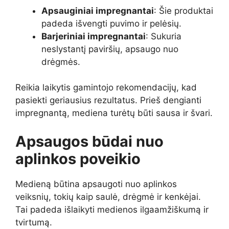
Apsauginiai impregnantai
: Šie produktai
padeda išvengti puvimo ir pelėsių.
Barjeriniai impregnantai
: Sukuria
neslystantį paviršių, apsaugo nuo
drėgmės.
Reikia laikytis gamintojo rekomendacijų, kad
pasiekti geriausius rezultatus. Prieš dengianti
impregnantą, mediena turėtų būti sausa ir švari.
Apsaugos būdai nuo
aplinkos poveikio
Medieną būtina apsaugoti nuo aplinkos
veiksnių, tokių kaip saulė, drėgmė ir kenkėjai.
Tai padeda išlaikyti medienos ilgaamžiškumą ir
tvirtumą.