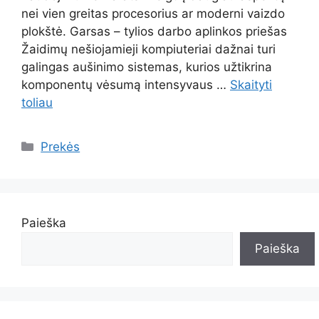
nei vien greitas procesorius ar moderni vaizdo
plokštė. Garsas – tylios darbo aplinkos priešas
Žaidimų nešiojamieji kompiuteriai dažnai turi
galingas aušinimo sistemas, kurios užtikrina
komponentų vėsumą intensyvaus …
Skaityti
toliau
Kategorijos
Prekės
Paieška
Paieška