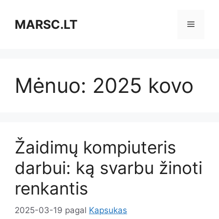
Pereiti
prie
MARSC.LT
Meniu
turinio
Mėnuo:
2025 kovo
Žaidimų kompiuteris
darbui: ką svarbu žinoti
renkantis
2025-03-19
pagal
Kapsukas