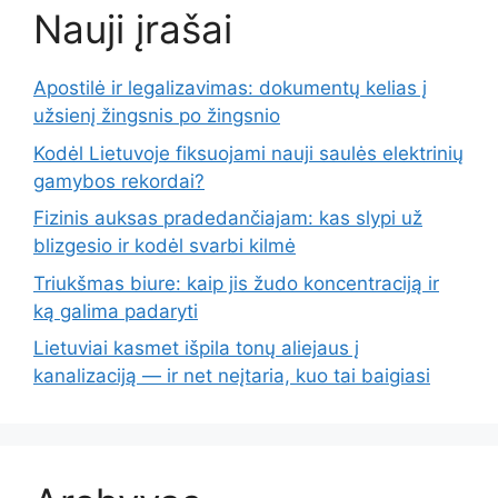
Nauji įrašai
Apostilė ir legalizavimas: dokumentų kelias į
užsienį žingsnis po žingsnio
Kodėl Lietuvoje fiksuojami nauji saulės elektrinių
gamybos rekordai?
Fizinis auksas pradedančiajam: kas slypi už
blizgesio ir kodėl svarbi kilmė
Triukšmas biure: kaip jis žudo koncentraciją ir
ką galima padaryti
Lietuviai kasmet išpila tonų aliejaus į
kanalizaciją — ir net neįtaria, kuo tai baigiasi