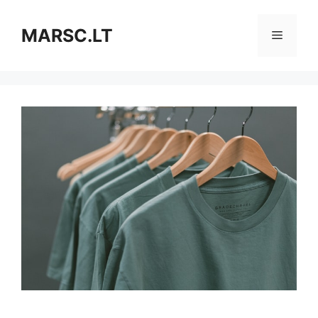
Pereiti
prie
MARSC.LT
Meniu
turinio