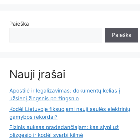
Paieška
Paieška
Nauji įrašai
Apostilė ir legalizavimas: dokumentų kelias į
užsienį žingsnis po žingsnio
Kodėl Lietuvoje fiksuojami nauji saulės elektrinių
gamybos rekordai?
Fizinis auksas pradedančiajam: kas slypi už
blizgesio ir kodėl svarbi kilmė