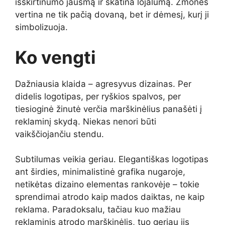
išskirtinumo jausmą ir skatina lojalumą. Žmonės
vertina ne tik pačią dovaną, bet ir dėmesį, kurį ji
simbolizuoja.
Ko vengti
Dažniausia klaida – agresyvus dizainas. Per
didelis logotipas, per ryškios spalvos, per
tiesioginė žinutė verčia marškinėlius panašėti į
reklaminį skydą. Niekas nenori būti
vaikščiojančiu stendu.
Subtilumas veikia geriau. Elegantiškas logotipas
ant širdies, minimalistinė grafika nugaroje,
netikėtas dizaino elementas rankovėje – tokie
sprendimai atrodo kaip mados daiktas, ne kaip
reklama. Paradoksalu, tačiau kuo mažiau
reklaminis atrodo marškinėlis, tuo geriau jis