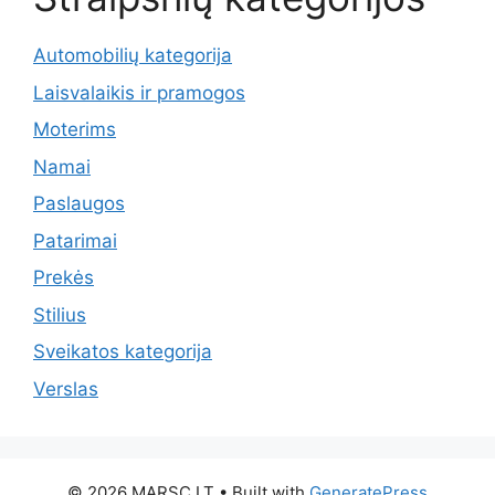
Automobilių kategorija
Laisvalaikis ir pramogos
Moterims
Namai
Paslaugos
Patarimai
Prekės
Stilius
Sveikatos kategorija
Verslas
© 2026 MARSC.LT
• Built with
GeneratePress