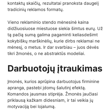
kontaktų skaičių, rezultatai pranoksta daugelį
tradicinių reklamos formatų.
Vieno reklaminio stendo mėnesinė kaina
didžiuosiuose miestuose siekia šimtus eurų. Už
tą pačią sumą galima pagaminti keliasdešimt
kokybiškų marškinėlių, kurie dirbs reklamai ne
mėnesį, o metus. Ir dar svarbiau – juos dėvės
tikri žmonės, o ne abstraktūs modeliai.
Darbuotojų įtraukimas
Įmonės, kurios aprūpina darbuotojus firminine
apranga, pastebi įdomų šalutinį efektą.
Komandos jausmas stiprėja. Žmonės jaučiasi
priklausą kažkam didesniam, ir tai veikia jų
motyvaciją bei lojalumą.