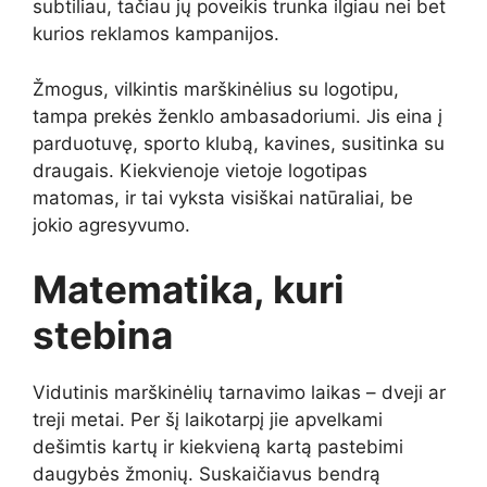
subtiliau, tačiau jų poveikis trunka ilgiau nei bet
kurios reklamos kampanijos.
Žmogus, vilkintis marškinėlius su logotipu,
tampa prekės ženklo ambasadoriumi. Jis eina į
parduotuvę, sporto klubą, kavines, susitinka su
draugais. Kiekvienoje vietoje logotipas
matomas, ir tai vyksta visiškai natūraliai, be
jokio agresyvumo.
Matematika, kuri
stebina
Vidutinis marškinėlių tarnavimo laikas – dveji ar
treji metai. Per šį laikotarpį jie apvelkami
dešimtis kartų ir kiekvieną kartą pastebimi
daugybės žmonių. Suskaičiavus bendrą