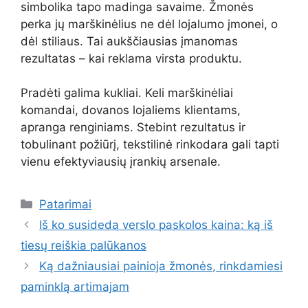
simbolika tapo madinga savaime. Žmonės
perka jų marškinėlius ne dėl lojalumo įmonei, o
dėl stiliaus. Tai aukščiausias įmanomas
rezultatas – kai reklama virsta produktu.
Pradėti galima kukliai. Keli marškinėliai
komandai, dovanos lojaliems klientams,
apranga renginiams. Stebint rezultatus ir
tobulinant požiūrį, tekstilinė rinkodara gali tapti
vienu efektyviausių įrankių arsenale.
Kategorijos
Patarimai
Iš ko susideda verslo paskolos kaina: ką iš
tiesų reiškia palūkanos
Ką dažniausiai painioja žmonės, rinkdamiesi
paminklą artimajam