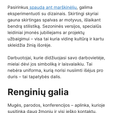
Pasirinkus
spaudą ant marškinėlių
, galima
eksperimentuoti su dizainais. Skirtingi skyriai
gauna skirtingas spalvas ar motyvus, išlaikant
bendrą stilistiką. Sezoninės versijos, specialūs
leidiniai įmonės jubiliejams ar projektų
užbaigimui – visa tai kuria vidinę kultūrą ir kartu
skleidžia žinią išorėje.
Darbuotojai, kurie didžiuojasi savo darbovietėje,
mielai dėvi jos simboliką ir laisvalaikiu. Tai
nebėra uniforma, kurią norisi nusiimti išėjus pro
duris – tai tapatybės dalis.
Renginių galia
Mugės, parodos, konferencijos – aplinka, kurioje
susitinka daug žmonių ir visi ieško kontaktų.