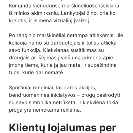
Komanda vienoduose marškinėliuose išsiskiria
iš minios akimirksniu. Lankytojai žino, prie ko
kreiptis, ir įsimena vizualinį įvaizdį.
Po renginio marškinėliai netampa atliekomis. Jie
keliauja namo su darbuotojais ir toliau atlieka
savo funkciją. Kiekvienas susitikimas su
draugais ar išėjimas į viešumą primena apie
įmonę tiems, kurie ją jau matė, ir supažindina
tuos, kurie dar nematė.
Sportiniai renginiai, labdaros akcijos,
bendruomeninės iniciatyvos – progų pasirodyti
su savo simbolika netrūksta. Ir kiekviena tokia
proga yra nemokama reklama.
Klientų lojalumas per