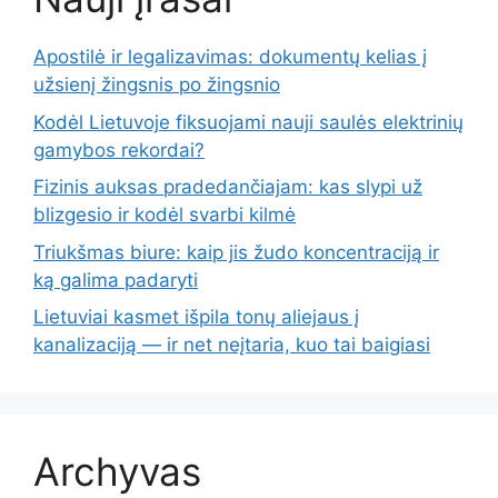
Apostilė ir legalizavimas: dokumentų kelias į
užsienį žingsnis po žingsnio
Kodėl Lietuvoje fiksuojami nauji saulės elektrinių
gamybos rekordai?
Fizinis auksas pradedančiajam: kas slypi už
blizgesio ir kodėl svarbi kilmė
Triukšmas biure: kaip jis žudo koncentraciją ir
ką galima padaryti
Lietuviai kasmet išpila tonų aliejaus į
kanalizaciją — ir net neįtaria, kuo tai baigiasi
Archyvas