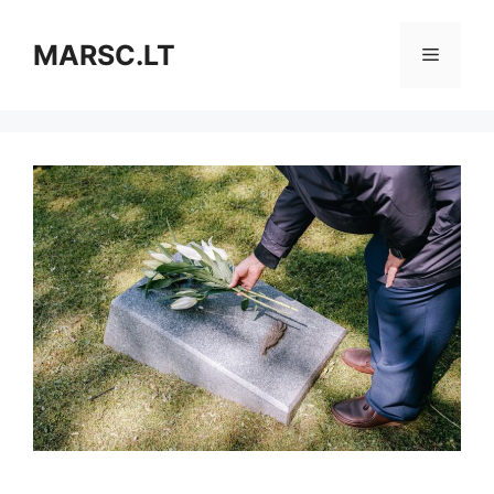
Pereiti
prie
MARSC.LT
Meniu
turinio