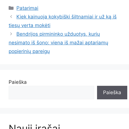
Kategorijos
Patarimai
Kiek kainuoja kokybiški šiltnamiai ir už ką iš
tiesų verta mokėti
Bendrijos pirmininko užduotys, kurių
nesimato iš šono: viena iš mažai aptariamų
popierinių pareigų
Paieška
Paieška
Nauji įrašai