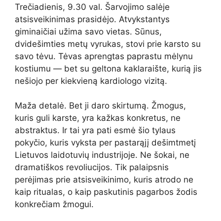
Trečiadienis, 9.30 val. Šarvojimo salėje
atsisveikinimas prasidėjo. Atvykstantys
giminaičiai užima savo vietas. Sūnus,
dvidešimties metų vyrukas, stovi prie karsto su
savo tėvu. Tėvas aprengtas paprastu mėlynu
kostiumu — bet su geltona kaklaraište, kurią jis
nešiojo per kiekvieną kardiologo vizitą.
Maža detalė. Bet ji daro skirtumą. Žmogus,
kuris guli karste, yra kažkas konkretus, ne
abstraktus. Ir tai yra pati esmė šio tylaus
pokyčio, kuris vyksta per pastarąjį dešimtmetį
Lietuvos laidotuvių industrijoje. Ne šokai, ne
dramatiškos revoliucijos. Tik palaipsnis
perėjimas prie atsisveikinimo, kuris atrodo ne
kaip ritualas, o kaip paskutinis pagarbos žodis
konkrečiam žmogui.