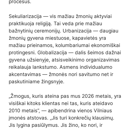
procesus.
Sekuliarizacija — vis mažiau žmonių aktyviai
praktikuoja religiją. Tai veda prie mažiau
bažnytinių ceremonijų. Urbanizacija — daugiau
žmonių gyvena miestuose, kapavietės yra
mažiau prieinamos, kolumbariumai ekonomiškai
protingesni. Globalizacija — dalis šeimos dažnai
gyvena užsienyje, atsisveikinimo organizavimas
reikalauja lankstumo. Asmens individualumo
akcentavimas — žmonės nori savitumo net ir
paskutiniame žingsnyje.
„Žmogus, kuris ateina pas mus 2026 metais, yra
visiškai kitoks klientas nei tas, kuris ateidavo
2010 metais”, — apibendrina vienos Vilniaus
įmonės atstovas. „Jis turi konkrečių klausimų.
Jis lygina pasiūlymus. Jis žino, ko nori, ir