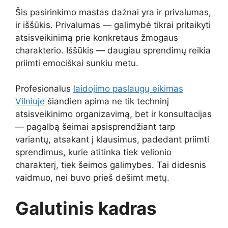
Šis pasirinkimo mastas dažnai yra ir privalumas,
ir iššūkis. Privalumas — galimybė tikrai pritaikyti
atsisveikinimą prie konkretaus žmogaus
charakterio. Iššūkis — daugiau sprendimų reikia
priimti emociškai sunkiu metu.
Profesionalus
laidojimo paslaugų eikimas
Vilniuje
šiandien apima ne tik techninį
atsisveikinimo organizavimą, bet ir konsultacijas
— pagalbą šeimai apsisprendžiant tarp
variantų, atsakant į klausimus, padedant priimti
sprendimus, kurie atitinka tiek velionio
charakterį, tiek šeimos galimybes. Tai didesnis
vaidmuo, nei buvo prieš dešimt metų.
Galutinis kadras