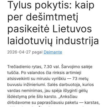
Tylus pokytis: kaip
per dešimtmetį
pasikeitė Lietuvos
laidotuvių industrija
2026-04-27
pagal
Deimante
Trečiadienio rytas, 7.30 val. Šarvojimo salėje
tuščia. Po valandos čia rinksis artimieji
atsisveikinti su mirusiu vyriškiu — 73 metų
buvusiu inžinieriumi. Salės darbuotoja, kurios
vardas neminimas, jau spėja išlyginti gėlių
išdėstymą prie šilo karsto. „Anksčiau
dirbdavome su paprasčiausiu paketu — karstas,