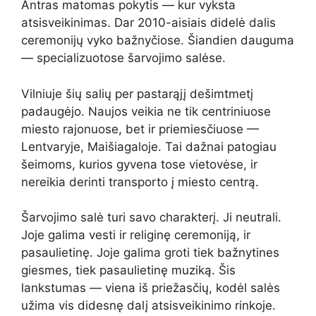
Antras matomas pokytis — kur vyksta
atsisveikinimas. Dar 2010-aisiais didelė dalis
ceremonijų vyko bažnyčiose. Šiandien dauguma
— specializuotose šarvojimo salėse.
Vilniuje šių salių per pastarąjį dešimtmetį
padaugėjo. Naujos veikia ne tik centriniuose
miesto rajonuose, bet ir priemiesčiuose —
Lentvaryje, Maišiagaloje. Tai dažnai patogiau
šeimoms, kurios gyvena tose vietovėse, ir
nereikia derinti transporto į miesto centrą.
Šarvojimo salė turi savo charakterį. Ji neutrali.
Joje galima vesti ir religinę ceremoniją, ir
pasaulietinę. Joje galima groti tiek bažnytines
giesmes, tiek pasaulietinę muziką. Šis
lankstumas — viena iš priežasčių, kodėl salės
užima vis didesnę dalį atsisveikinimo rinkoje.